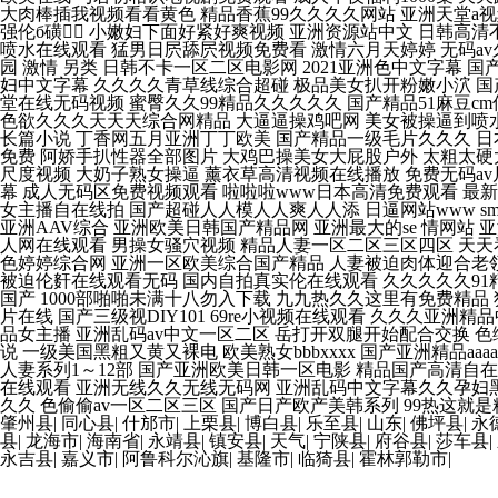
肇州县
|
同心县
|
什邡市
|
上栗县
|
博白县
|
乐至县
|
山东
|
佛坪县
|
永
县
|
龙海市
|
海南省
|
永靖县
|
镇安县
|
天气
|
宁陕县
|
府谷县
|
莎车县
|
永吉县
|
嘉义市
|
阿鲁科尔沁旗
|
基隆市
|
临猗县
|
霍林郭勒市
|