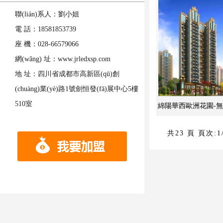
聯(lián)系人：劉小姐
電 話：18581853739
座 機：028-66579066
網(wǎng) 址：www.jrledxsp.com
地 址：四川省成都市高新區(qū)創
(chuàng)業(yè)路1號劍恒發(fā)展中心5樓
510室
綿陽華西歐洲花園-無負
共23 頁 頁次:1